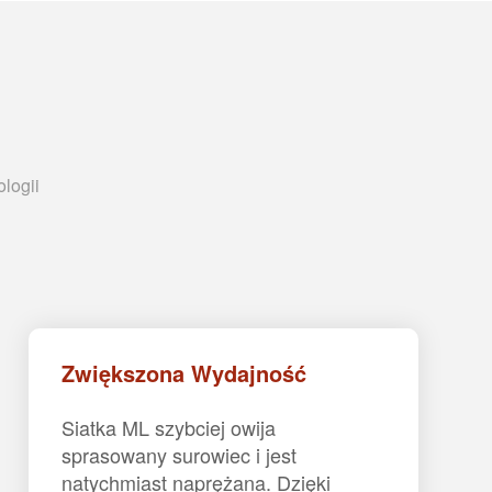
logii
Zwiększona Wydajność
Siatka ML szybciej owija
sprasowany surowiec i jest
natychmiast naprężana. Dzięki