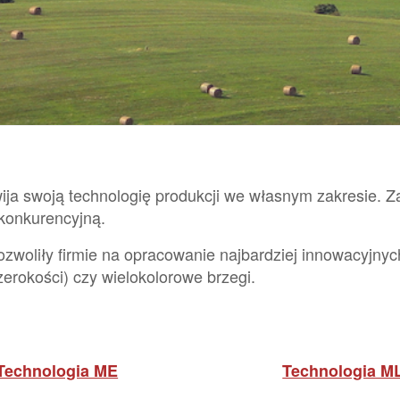
ozwija swoją technologię produkcji we własnym zakresi
konkurencyjną.
oliły firmie na opracowanie najbardziej innowacyjnych t
szerokości) czy wielokolorowe brzegi.
Technologia ME
Technologia M