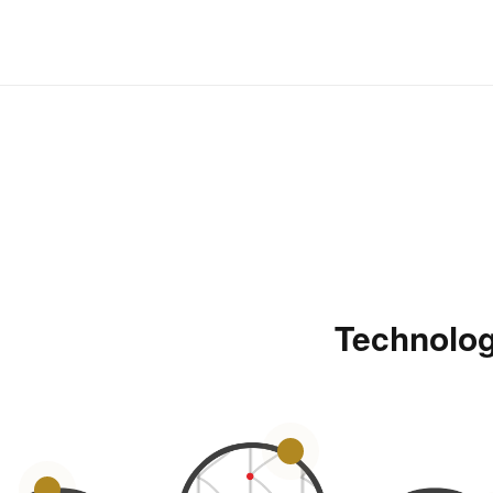
Technolo
3
1