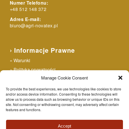
Numer Telefonu:
+48 512 148 372
Adres E-mail:
biuro@agri-novatex.pl
› Informacje Prawne
Warunki
Polityka prywatności
Manage Cookie Consent
Ciasteczka
To provide the best experiences, we use technologies like cookies to store
and/or access device information. Consenting to these technologies will
allow us to process data such as browsing behavior or unique IDs on this
site. Not consenting or withdrawing consent, may adversely affect certain
features and functions.
© Agri Novatex Polska 2021 - Wszelkie prawa zastrzeżone.
Agri Novatex Polska
Zespół
Blog
Novatex Włochy
Accept